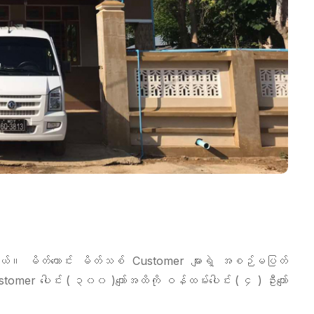
တယ်။ မိတ်ဟောင်း မိတ်သစ် Customer များရဲ့ အစဉ်မပြတ်
 Customer ပေါင်း ( ၃၀၀ )ကျော်အထိကို ဝန်ထမ်းပေါင်း ( ၄ ) ဦးကျော်