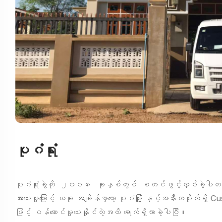
ပုဂံရုံး
ပုဂံရုံးခွဲကို ၂၀၁၈ ခုနှစ်တွင် စတင်ဖွင့်လှစ်ခဲ့ပါ
အားပေးမှုကြောင့် ယခု အချိန်မှာတော့ ပုဂံမြို့ နှင့်အနီးတဝိုက်ရှိ
ဖြင့် ဝန်ဆောင်မှုပေးနိုင်တဲ့အထိ ရောက်ရှိလာခဲ့ပါပြီ။