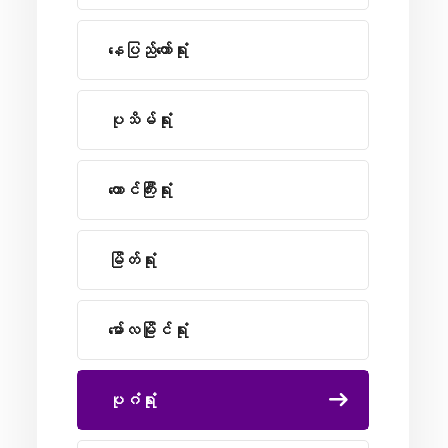
နေပြည်တော်ရုံး
ပုသိမ်ရုံး
တောင်ကြီးရုံး
မြိတ်ရုံး
မော်လမြိုင်ရုံး
ပုဂံရုံး