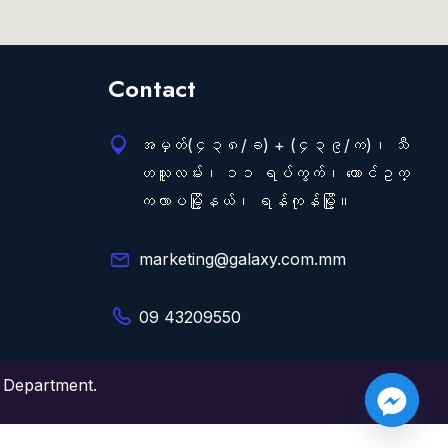
Contact
အမှတ်(၄၃၈/ခ) + (၄၃၉/က)၊ သီ
ဟသူလမ်း၊ ၁၁ ရပ်ကွက်၊ တောင်ဥက္
ကလာပမြို့နယ်၊ ရန်ကုန်မြို့။
marketing@galaxy.com.mm
09 43209550
 Department.