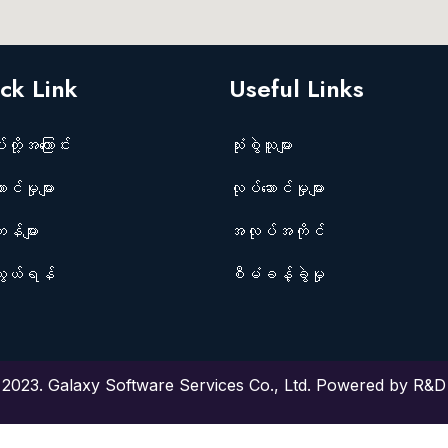
ck Link
Useful Links
်တို့အကြောင်း
သုံးစွဲသူများ
င်မှုများ
လုပ်ဆောင်မှုများ
န်များ
အလုပ်အကိုင်
ွယ်ရန်
စီမံခန့်ခွဲမှု
2023. Galaxy Software Services Co., Ltd.
Powered by R&D