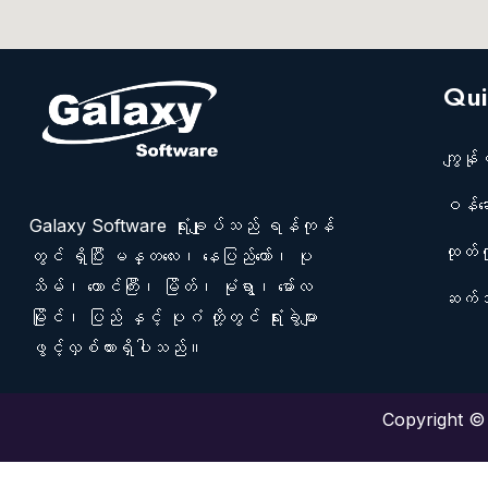
Qui
ကျွန်ုပ
ဝန်ဆော
Galaxy Software ရုံးချုပ်သည် ရန်ကုန်
ထုတ်ကု
တွင် ရှိပြီး မန္တလေး၊ နေပြည်တော်၊ ပု
သိမ်၊ တောင်ကြီး၊ မြိတ်၊ မုံရွာ၊ မော်လ
ဆက်သ
မြိုင်၊ ပြည် နှင့် ပုဂံ တို့တွင် ရုံးခွဲများ
ဖွင့်လှစ်ထားရှိပါသည်။
Copyright © 