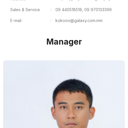
Sales & Service
:
09 440518518, 09 970133399
E-mail
:
kokooo@galaxy.com.mm
Manager