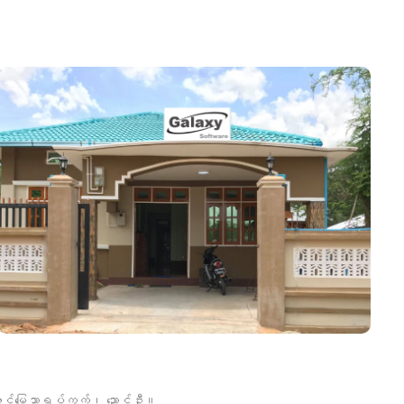
ာင်မြေသာရပ်ကွက်၊ ညောင်ဦး။