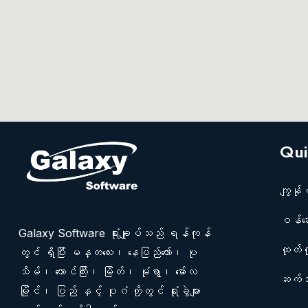
Qui
ကျွန်ုပ
ဝန်ဆော
Galaxy Software ရုံးချုပ်သည် ရန်ကုန်
ထုတ်ကု
တွင် ရှိပြီး မန္တလေး၊ နေပြည်တော်၊ ပု
သိမ်၊ တောင်ကြီး၊ မြိတ်၊ မုံရွာ၊ မော်လ
ဆက်သ
မြိုင်၊ ပြည် နှင့် ပုဂံ တို့တွင် ရုံးခွဲများ