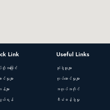
ck Link
Useful Links
်တို့အကြောင်း
သုံးစွဲသူများ
င်မှုများ
လုပ်ဆောင်မှုများ
န်များ
အလုပ်အကိုင်
ွယ်ရန်
စီမံခန့်ခွဲမှု