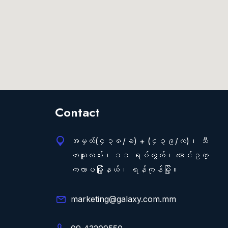
Contact
အမှတ်(၄၃၈/ခ) + (၄၃၉/က)၊ သီ
ဟသူလမ်း၊ ၁၁ ရပ်ကွက်၊ တောင်ဥက္
ကလာပမြို့နယ်၊ ရန်ကုန်မြို့။
marketing@galaxy.com.mm