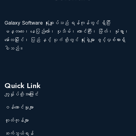
Galaxy Software ရုံးချုပ်သည် ရန်ကုန်တွင် ရှိပြီး
မန္တလေး၊ နေပြည်တော်၊ ပုသိမ်၊ တောင်ကြီး၊ မြိတ်၊ မုံရွာ၊
မော်လမြိုင်၊ ပြည် နှင့် ပုဂံ တို့တွင် ရုံးခွဲများ ဖွင့်လှစ်ထားရှိ
ပါသည်။
Quick Link
ကျွန်ုပ်တို့အကြောင်း
ဝန်ဆောင်မှုများ
ထုတ်ကုန်များ
ဆက်သွယ်ရန်