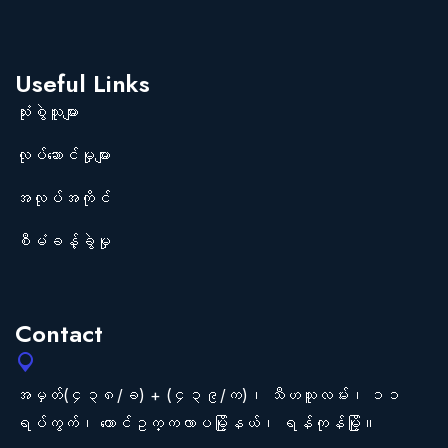
Useful Links
သုံးစွဲသူများ
လုပ်ဆောင်မှုများ
အလုပ်အကိုင်
စီမံခန့်ခွဲမှု
Contact
အမှတ်(၄၃၈/ခ) + (၄၃၉/က)၊ သီဟသူလမ်း၊ ၁၁
ရပ်ကွက်၊ တောင်ဥက္ကလာပမြို့နယ်၊ ရန်ကုန်မြို့။