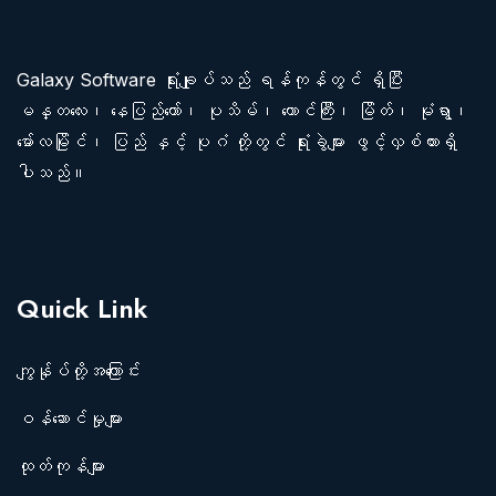
Galaxy Software ရုံးချုပ်သည် ရန်ကုန်တွင် ရှိပြီး
မန္တလေး၊ နေပြည်တော်၊ ပုသိမ်၊ တောင်ကြီး၊ မြိတ်၊ မုံရွာ၊
မော်လမြိုင်၊ ပြည် နှင့် ပုဂံ တို့တွင် ရုံးခွဲများ ဖွင့်လှစ်ထားရှိ
ပါသည်။
Quick Link
ကျွန်ုပ်တို့အကြောင်း
ဝန်ဆောင်မှုများ
ထုတ်ကုန်များ