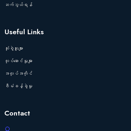
ဆက်သွယ်ရန်
Useful Links
သုံးစွဲသူများ
လုပ်ဆောင်မှုများ
အလုပ်အကိုင်
စီမံခန့်ခွဲမှု
Contact