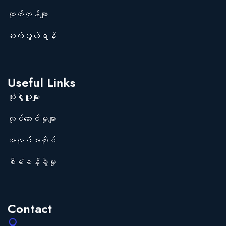
ထုတ်ကုန်များ
ဆက်သွယ်ရန်
Useful Links
သုံးစွဲသူများ
လုပ်ဆောင်မှုများ
အလုပ်အကိုင်
စီမံခန့်ခွဲမှု
Contact