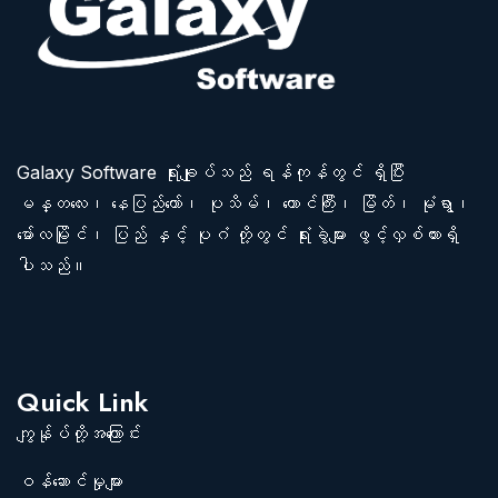
Galaxy Software ရုံးချုပ်သည် ရန်ကုန်တွင် ရှိပြီး
မန္တလေး၊ နေပြည်တော်၊ ပုသိမ်၊ တောင်ကြီး၊ မြိတ်၊ မုံရွာ၊
မော်လမြိုင်၊ ပြည် နှင့် ပုဂံ တို့တွင် ရုံးခွဲများ ဖွင့်လှစ်ထားရှိ
ပါသည်။
Quick Link
ကျွန်ုပ်တို့အကြောင်း
ဝန်ဆောင်မှုများ